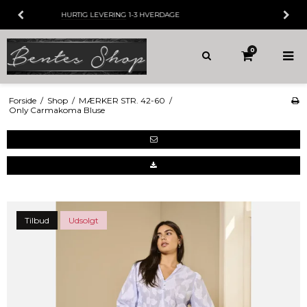
30 DAGES
FORTRYDELSESRET
0
Forside
/
Shop
/
MÆRKER STR. 42-60
/
Only Carmakoma Bluse
Tilbud
Udsolgt