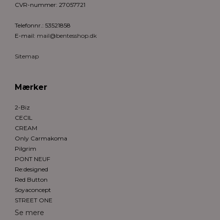
CVR-nummer
:
27057721
Telefonnr.
:
53521858
E-mail
:
mail@bentesshop.dk
Sitemap
Mærker
2-Biz
CECIL
CREAM
Only Carmakoma
Pilgrim
PONT NEUF
Re:designed
Red Button
Soyaconcept
STREET ONE
Se mere