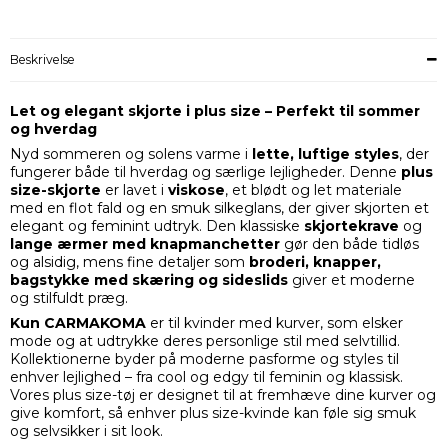
Beskrivelse
Let og elegant skjorte i plus size – Perfekt til sommer
og hverdag
Nyd sommeren og solens varme i
lette, luftige styles
, der
fungerer både til hverdag og særlige lejligheder. Denne
plus
size-skjorte
er lavet i
viskose
, et blødt og let materiale
med en flot fald og en smuk silkeglans, der giver skjorten et
elegant og feminint udtryk. Den klassiske
skjortekrave
og
lange ærmer med knapmanchetter
gør den både tidløs
og alsidig, mens fine detaljer som
broderi, knapper,
bagstykke med skæring og sideslids
giver et moderne
og stilfuldt præg.
Kun CARMAKOMA
er til kvinder med kurver, som elsker
mode og at udtrykke deres personlige stil med selvtillid.
Kollektionerne byder på moderne pasforme og styles til
enhver lejlighed – fra cool og edgy til feminin og klassisk.
Vores plus size-tøj er designet til at fremhæve dine kurver og
give komfort, så enhver plus size-kvinde kan føle sig smuk
og selvsikker i sit look.