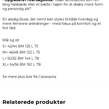
•
Opgraderet hverdagslook:
Tilsæt accessories som en
lang halskæde eller et bælte i taljen for at skabe mere form
og personlig stil.*
En alsidig bluse, der nemt kan styles til både hverdag og
mere feminine anledninger – med fokus på komfort og et
flot fald.
Mål og str.
S= 42/44 BM 125 L 75
M= 46/48 BM 132 L 75
L= 50/52 BM 144 L 78
XL= 54/56 BM 150 L 78
Se mere plus size fra
Cassiopeia
Relaterede produkter