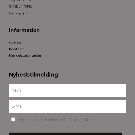
STREET ONE
Se mere
Information
Om os
Kontakt
Handelsbetingelser
Nyhedstilmelding
Jeg vil gerne tilmeldes nyhedsbrevet