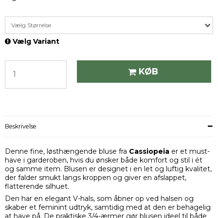
Vælg Størrelse
Vælg Variant
KØB
Beskrivelse
Denne fine, løsthængende bluse fra
Cassiopeia
er et must-
have i garderoben, hvis du ønsker både komfort og stil i ét
og samme item. Blusen er designet i en let og luftig kvalitet,
der falder smukt langs kroppen og giver en afslappet,
flatterende silhuet.
Den har en elegant V-hals, som åbner op ved halsen og
skaber et feminint udtryk, samtidig med at den er behagelig
at have på. De praktiske 3/4-ærmer gør blusen ideel til både