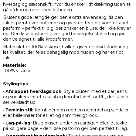
hverdag og sæsonskift, hvor du ønsker lidt dækning uden at
gå på kompromis med letheden.
Blusens gode længde gør den ekstra anvendelig, da den
falder pænt over hofterne og giver en tryg og komfortabel
pasform – perfekt til dig, der ønsker en bluse, der ikke kravler
op. Den løse pasform giver god bevægelsesfrihed og gør
den velegnet til alle kropsformer.
Materialet er 100% viskose, hvilket giver en blød, åndbar og
let kvalitet, der føles behagelig mod huden og har et flot
fald.
Materiale:
100% viskose
Stylingtips
•
Afslappet hverdagslook:
Style blusen med et par jeans
og sneakers for et casual og komfortabelt outfit, der stadig
ser velklædt ud.
•
Feminin stil:
Kombinér den med en nederdel og sandaler
eller ballerinaer for et let og sommerligt look.
•
Lag-på-lag:
Brug blusen under en cardigan eller let jakke
på køligere dage – den løse pasform gør den perfekt til lag.