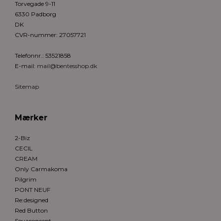
Torvegade 9-11
6330 Padborg
DK
CVR-nummer
:
27057721
Telefonnr.
:
53521858
E-mail
:
mail@bentesshop.dk
Sitemap
Mærker
2-Biz
CECIL
CREAM
Only Carmakoma
Pilgrim
PONT NEUF
Re:designed
Red Button
Soyaconcept