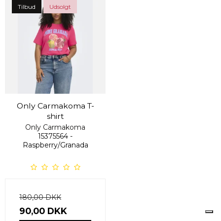
Tilbud
Udsolgt
Only Carmakoma T-
shirt
Only Carmakoma
15375564 -
Raspberry/Granada
180,00 DKK
90,00 DKK