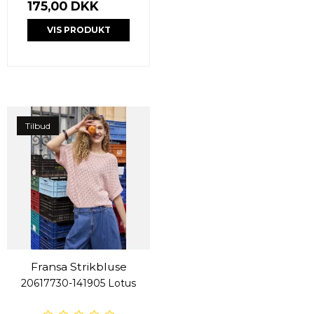
175,00 DKK
VIS PRODUKT
Tilbud
Fransa Strikbluse
20617730-141905 Lotus