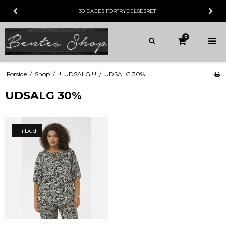
30 DAGES
FORTRYDELSESRET
0
Forside
/
Shop
/
!!! UDSALG !!!
/
UDSALG 30%
UDSALG 30%
Tilbud