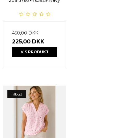
20615766 - 193929 Navy
450,00 DKK
225,00 DKK
VIS PRODUKT
Tilbud