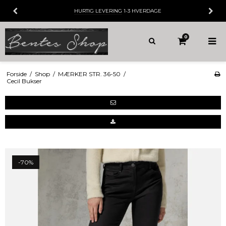
HURTIG LEVERING
1-3 HVERDAGE
30 
0
Forside
/
Shop
/
MÆRKER STR. 36-50
/
Cecil Bukser
-70%