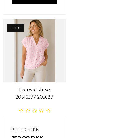
-70%
Fransa Bluse
20616377-205687
300,00 DKK