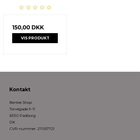
150,00 DKK
VIS PRODUKT
Kontakt
Bentes Shop
Torvegade 9-11
6330 Padborg
DK
CVR-nummer
:
27057721