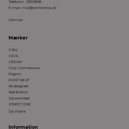
Telefonnr.
:
53521858
E-mail
:
mail@bentesshop.dk
Sitemap
Mærker
2-Biz
CECIL
CREAM
Only Carmakoma
Pilgrim
PONT NEUF
Re:designed
Red Button
Soyaconcept
STREET ONE
Se mere
Information