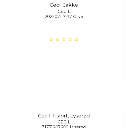
Cecil Jakke
CECIL
202207-17217 Olive
Cecil T-shirt, Lyserød
CECIL
317516-17600 Lyserød