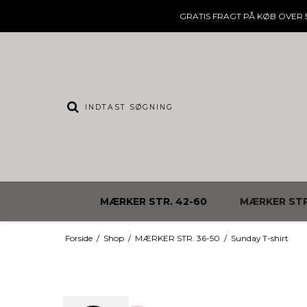
GRATIS FRAGT
PÅ KØB OVER 5
MÆRKER STR. 42-60
MÆRKER STR
Forside
/
Shop
/
MÆRKER STR. 36-50
/
Sunday T-shirt