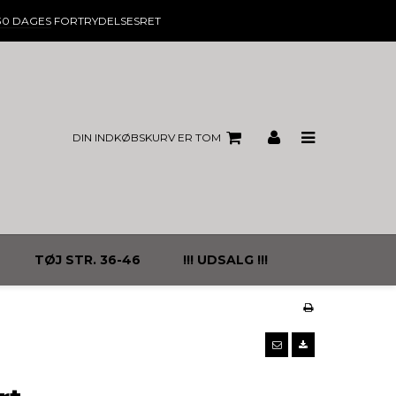
30 DAGES
FORTRYDELSESRET
DIN INDKØBSKURV ER TOM
TØJ STR. 36-46
!!! UDSALG !!!