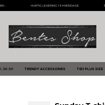
99,-
HURTIG LEVERING
1-3 HVERDAGE
. 36-50
TRENDY ACCESSORIES
TØJ PLUS SIZE