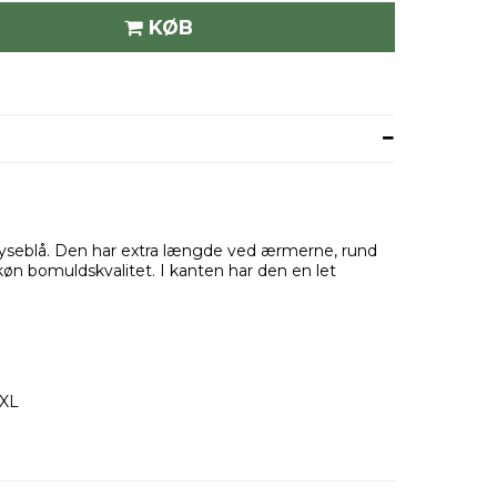
KØB
ar lyseblå. Den har extra længde ved ærmerne, rund
køn bomuldskvalitet. I kanten har den en let
4XL