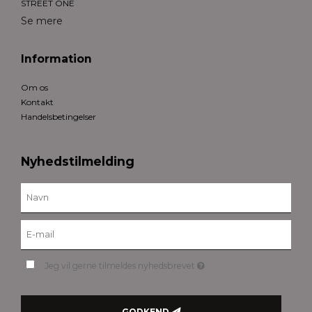
STREET ONE
Se mere
Information
Om os
Kontakt
Handelsbetingelser
Nyhedstilmelding
Jeg vil gerne tilmeldes nyhedsbrevet
GODKEND