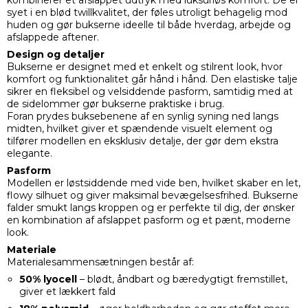
kombinerer et afslappet udtryk med luksuriøs komfort. De er
syet i en blød twillkvalitet, der føles utroligt behagelig mod
huden og gør bukserne ideelle til både hverdag, arbejde og
afslappede aftener.
Design og detaljer
Bukserne er designet med et enkelt og stilrent look, hvor
komfort og funktionalitet går hånd i hånd. Den elastiske talje
sikrer en fleksibel og velsiddende pasform, samtidig med at
de sidelommer gør bukserne praktiske i brug.
Foran prydes buksebenene af en synlig syning ned langs
midten, hvilket giver et spændende visuelt element og
tilfører modellen en eksklusiv detalje, der gør dem ekstra
elegante.
Pasform
Modellen er løstsiddende med vide ben, hvilket skaber en let,
flowy silhuet og giver maksimal bevægelsesfrihed. Bukserne
falder smukt langs kroppen og er perfekte til dig, der ønsker
en kombination af afslappet pasform og et pænt, moderne
look.
Materiale
Materialesammensætningen består af:
50% lyocell
– blødt, åndbart og bæredygtigt fremstillet,
giver et lækkert fald