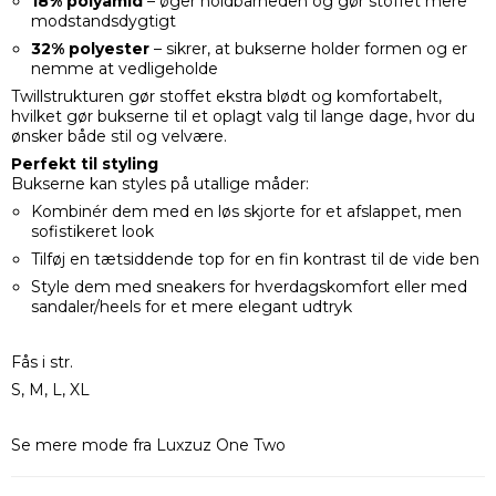
18% polyamid
– øger holdbarheden og gør stoffet mere
modstandsdygtigt
32% polyester
– sikrer, at bukserne holder formen og er
nemme at vedligeholde
Twillstrukturen gør stoffet ekstra blødt og komfortabelt,
hvilket gør bukserne til et oplagt valg til lange dage, hvor du
ønsker både stil og velvære.
Perfekt til styling
Bukserne kan styles på utallige måder:
Kombinér dem med en løs skjorte for et afslappet, men
sofistikeret look
Tilføj en tætsiddende top for en fin kontrast til de vide ben
Style dem med sneakers for hverdagskomfort eller med
sandaler/heels for et mere elegant udtryk
Fås i str.
S, M, L, XL
Se mere mode fra Luxzuz One Two