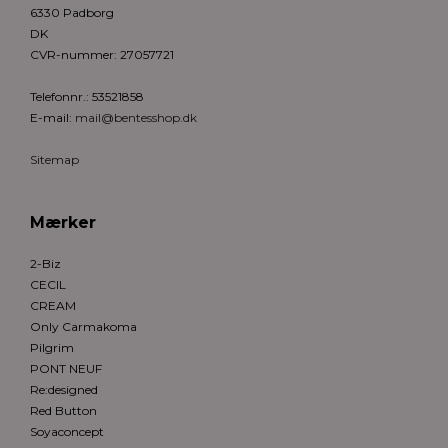
6330 Padborg
DK
CVR-nummer
:
27057721
Telefonnr.
:
53521858
E-mail
:
mail@bentesshop.dk
Sitemap
Mærker
2-Biz
CECIL
CREAM
Only Carmakoma
Pilgrim
PONT NEUF
Re:designed
Red Button
Soyaconcept