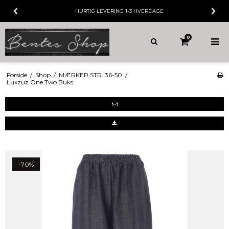
HURTIG LEVERING
1-3 HVERDAGE
0
Forside
/
Shop
/
MÆRKER STR. 36-50
/
Luxzuz One Two Buks
-70%