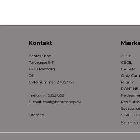
Kontakt
Mærke
Bentes Shop
2-Biz
Torvegade 9-11
CECIL
6330 Padborg
CREAM
DK
Only Ca
CVR-nummer
:
27057721
Pilgrim
PONT NE
Telefonnr.
:
53521858
Re:design
E-mail
:
mail@bentesshop.dk
Red Butto
Soyaconce
Sitemap
STREET 
Se mere