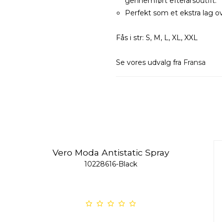
gennemført efterårsoutfit.
Perfekt som et ekstra lag ove
Fås i str: S, M, L, XL, XXL
Se vores udvalg fra
Fransa
Vero Moda Antistatic Spray
10228616-Black