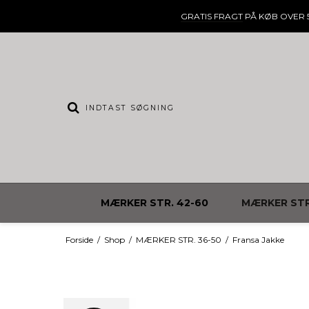
GRATIS FRAGT
PÅ KØB OVER 5
MÆRKER STR. 42-60
MÆRKER STR
Forside
/
Shop
/
MÆRKER STR. 36-50
/
Fransa Jakke