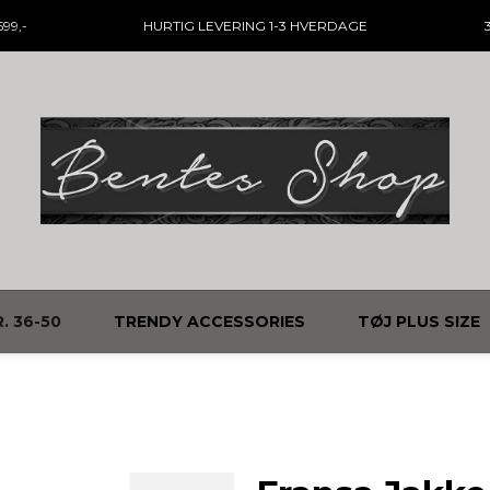
99,-
HURTIG LEVERING
1-3 HVERDAGE
. 36-50
TRENDY ACCESSORIES
TØJ PLUS SIZE