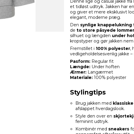
Denne lige og casual jakke fra
et tidløst udtryk. Jakken har e
og giver et mere eksklusivt l
elegant, moderne præg.
Den
synlige knappelukning 
de
to store påsyede lomme
silhuet og længden
under ho
kropstyper og gør jakken nem a
Fremstillet i
100% polyester
, 
vedligeholdelsesvenlig jakke – 
Pasform:
Regular fit
Længde:
Under hoften
Ærmer:
Langærmet
Materiale:
100% polyester
Stylingtips
Brug jakken med
klassiske
afslappet hverdagslook.
Style den over en
skjortekj
feminint udtryk.
Kombinér med
sneakers
fo