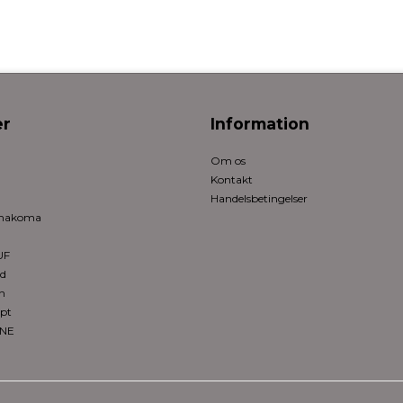
r
Information
Om os
Kontakt
Handelsbetingelser
rmakoma
UF
ed
n
pt
ONE