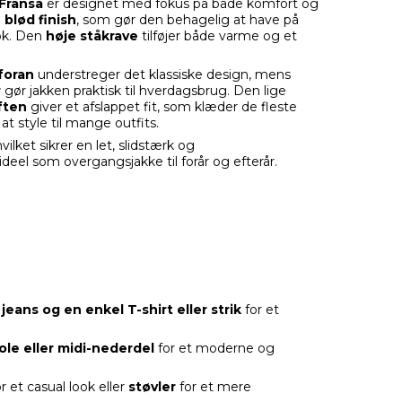
Fransa
er designet med fokus på både komfort og
n
blød finish
, som gør den behagelig at have på
ook. Den
høje ståkrave
tilføjer både varme og et
foran
understreger det klassiske design, mens
r
gør jakken praktisk til hverdagsbrug. Den lige
ften
giver et afslappet fit, som klæder de fleste
t style til mange outfits.
hvilket sikrer en let, slidstærk og
ideel som overgangsjakke til forår og efterår.
 jeans og en enkel T-shirt eller strik
for et
ole eller midi-nederdel
for et moderne og
r et casual look eller
støvler
for et mere