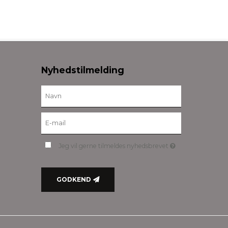
Nyhedstilmelding
Jeg vil gerne tilmeldes nyhedsbrevet
GODKEND