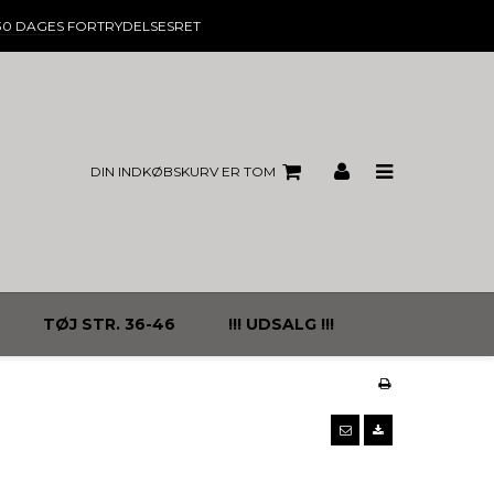
30 DAGES
FORTRYDELSESRET
DIN INDKØBSKURV ER TOM
TØJ STR. 36-46
!!! UDSALG !!!