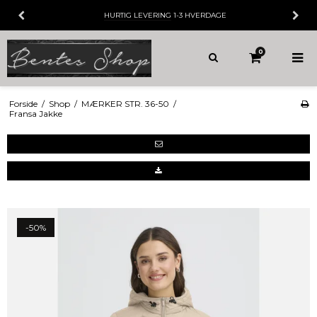
HURTIG LEVERING
1-3 HVERDAGE
0
Forside
/
Shop
/
MÆRKER STR. 36-50
/
Fransa Jakke
-50%