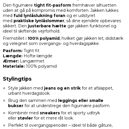
Den figurnære
tight fit-pasform
fremhæver silhuetten
uden at gå på kompromis med komforten. Jakken lukkes
med
fuld lynlåslukning foran
og er udstyret
med
praktiske lynlåslommer
, så dine ejendele opbevares
sikkert. Den
justerbare hætte
gør jakken funktionel og
ideel til skiftende vejrforhold.
Fremstillet i
100% polyamid
, hvilket gør jakken let, slidstærk
og velegnet som overgangs- og hverdagsjakke.
Pasform:
Tight fit
Længde:
Hofte-længde
Ærmer:
Langærmet
Materiale:
100% polyamid
Stylingtips
Style jakken med
jeans og en strik
for et afslappet,
urbant hverdagslook.
Brug den sammen med
leggings eller smalle
bukser
for at understrege den figurnære pasform.
Kombinér med
sneakers
for et sporty udtryk
eller
støvler
for et mere råt look.
Perfekt til overgangsperioder – ideel til både gåture,