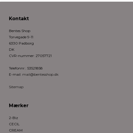
Kontakt
Bentes Shop
Torvegade 9-11
6330 Padborg
DK
CVR-nummer
:
27057721
Telefonnr.
:
53521858
E-mail
:
mail@bentesshop.dk
Sitemap
Mærker
2-Biz
CECIL
CREAM