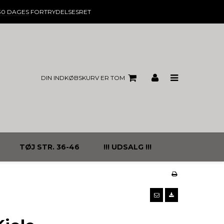
30 DAGES
FORTRYDELSESRET
DIN INDKØBSKURV ER TOM
TØJ STR. 36-46
!!! UDSALG !!!