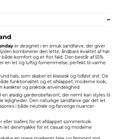
Sand
unday
er designet i en smuk sandfarve, der giver
 Kjolen kombinerer den lette, åndbare kvalitet af hør
r både komfort og et flot fald. Den består af 55%
er en let og luftig fornemmelse, perfekt til varme
nd hals, som skaber et klassisk og tidløst snit. De
både funktionalitet og et afslappet, moderne look,
n karakter og praktisk anvendelighed.
l en alsidig garderobefavorit, der nemt kan styles til
lejligheder. Den naturlige sandfarve gør det let
ories i både neutrale og farverige nuancer.
 eller loafers for et afslappet sommerlook.
n let denimjakke for et casual og moderne
t skabe en mere markeret talje og feminint snit.