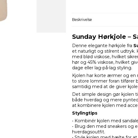
Beskrivelse
Sunday Hørkjole – 
Denne elegante hørkjole fra
S
et naturligt og stilrent udtryk.
med blød viskose, hvilket sikre
hør og 45% viskose, hvilket giv
dage eller lag-på-lag styling.
Kjolen har korte ærmer og en ru
to store lommer foran tilfører 
samtidig med at de giver kjole
Det simple design gør kjolen ti
både hverdag og mere pyntede 
at kombinere kjolen med access
Stylingtips
• Kombinér kjolen med sandaler
• Brug den med sneakers og e
hverdagsoutfit.
• Style kjolen med bælte for a