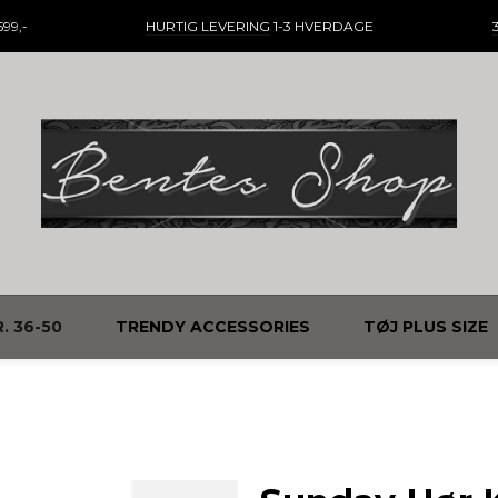
99,-
HURTIG LEVERING
1-3 HVERDAGE
. 36-50
TRENDY ACCESSORIES
TØJ PLUS SIZE