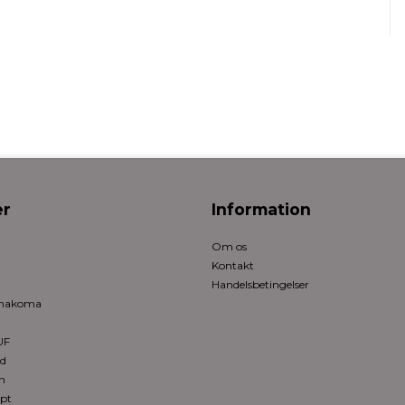
r
Information
Om os
Kontakt
Handelsbetingelser
rmakoma
UF
ed
n
pt