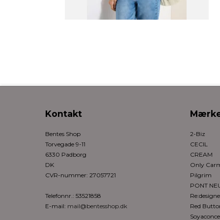
Kontakt
Mærke
Bentes Shop
2-Biz
Torvegade 9-11
CECIL
6330 Padborg
CREAM
DK
Only Ca
CVR-nummer
:
27057721
Pilgrim
PONT NE
Telefonnr.
:
53521858
Re:design
E-mail
:
mail@bentesshop.dk
Red Butto
Soyaconce