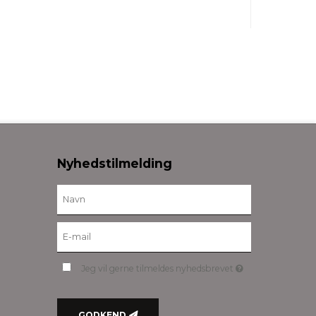
Nyhedstilmelding
Jeg vil gerne tilmeldes nyhedsbrevet
GODKEND