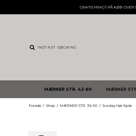
GRATIS FRAGT
PÅ KØB OVER 5
MÆRKER STR. 42-60
MÆRKER STR
Forside
/
Shop
/
MÆRKER STR. 36-50
/
Sunday Hør Kjole