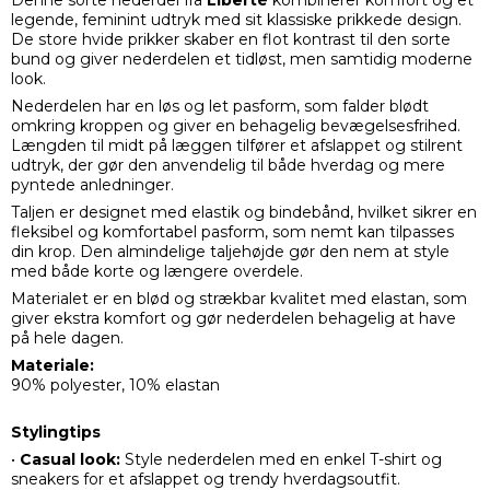
Denne sorte nederdel fra
Liberté
kombinerer komfort og et
legende, feminint udtryk med sit klassiske prikkede design.
De store hvide prikker skaber en flot kontrast til den sorte
bund og giver nederdelen et tidløst, men samtidig moderne
look.
Nederdelen har en løs og let pasform, som falder blødt
omkring kroppen og giver en behagelig bevægelsesfrihed.
Længden til midt på læggen tilfører et afslappet og stilrent
udtryk, der gør den anvendelig til både hverdag og mere
pyntede anledninger.
Taljen er designet med elastik og bindebånd, hvilket sikrer en
fleksibel og komfortabel pasform, som nemt kan tilpasses
din krop. Den almindelige taljehøjde gør den nem at style
med både korte og længere overdele.
Materialet er en blød og strækbar kvalitet med elastan, som
giver ekstra komfort og gør nederdelen behagelig at have
på hele dagen.
Materiale:
90% polyester, 10% elastan
Stylingtips
•
Casual look:
Style nederdelen med en enkel T-shirt og
sneakers for et afslappet og trendy hverdagsoutfit.