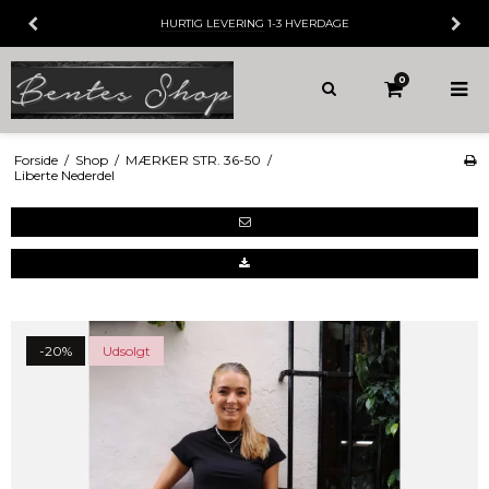
HURTIG LEVERING
1-3 HVERDAGE
0
Forside
/
Shop
/
MÆRKER STR. 36-50
/
Liberte Nederdel
-20%
Udsolgt