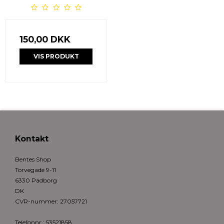
150,00 DKK
VIS PRODUKT
Kontakt
Bentes Shop
Torvegade 9-11
6330 Padborg
DK
CVR-nummer
:
27057721
Telefonnr.
:
53521858