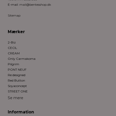
E-mail
:
mail@bentesshop.dk
Sitemap
Mærker
2-Biz
CECIL
CREAM
Only Carmakoma
Pilgrim
PONT NEUF
Re:designed
Red Button
Soyaconcept
STREET ONE
Se mere
Information