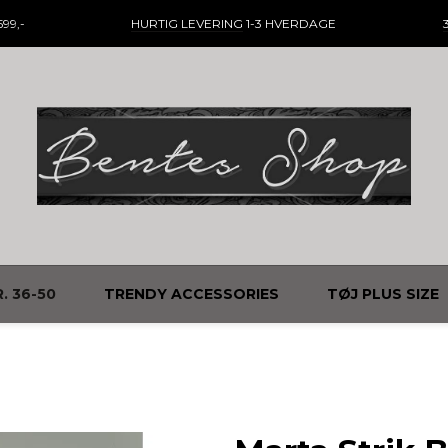
99,-
HURTIG LEVERING
1-3 HVERDAGE
. 36-50
TRENDY ACCESSORIES
TØJ PLUS SIZE