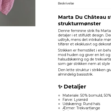
Beskrivelse
Marta Du Château s
strukturmønster
Denne feminine strik fra Mar
detaljer i et stilfuldt design.
udtryk, mens det intrikate møn
tilfører et eksklusivt og dekorat
Strikken er fremstillet i en be
mod huden og giver en let og 
halsudskæring og de trekvartla
som gør strikken nem at style
Den lette struktur i strikken 
almindelig basisstrik.
✨ Detaljer
Materiale: 50% bomuld, 50%
Farve: Lyserød
Udskæring: Rund hals
Ærmer: Trekvartlange