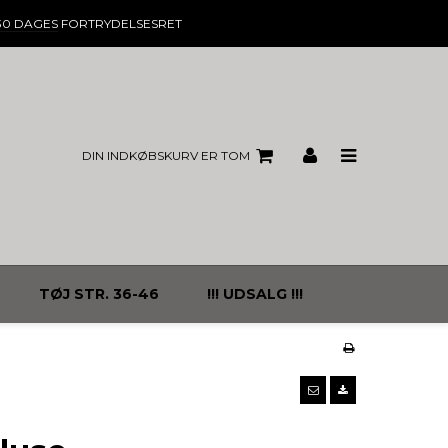
30 DAGES
FORTRYDELSESRET
DIN INDKØBSKURV ER TOM
TØJ STR. 36-46
!!! UDSALG !!!