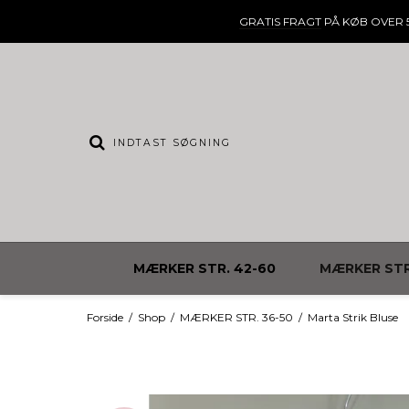
GRATIS FRAGT
PÅ KØB OVER 5
MÆRKER STR. 42-60
MÆRKER STR
Forside
/
Shop
/
MÆRKER STR. 36-50
/
Marta Strik Bluse