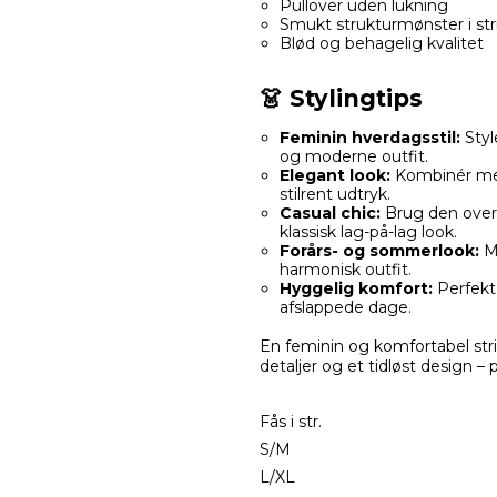
Pullover uden lukning
Smukt strukturmønster i st
Blød og behagelig kvalitet
👗 Stylingtips
Feminin hverdagsstil:
Styl
og moderne outfit.
Elegant look:
Kombinér med 
stilrent udtryk.
Casual chic:
Brug den over e
klassisk lag-på-lag look.
Forårs- og sommerlook:
Ma
harmonisk outfit.
Hyggelig komfort:
Perfekt 
afslappede dage.
En feminin og komfortabel str
detaljer og et tidløst design –
Fås i str.
S/M
L/XL