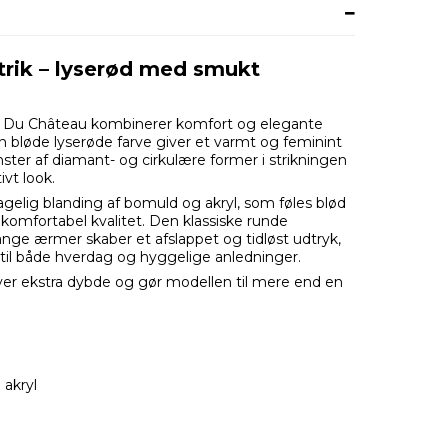
trik – lyserød med smukt
ta Du Château kombinerer komfort og elegante
 Den bløde lyserøde farve giver et varmt og feminint
ster af diamant- og cirkulære former i strikningen
ivt look.
hagelig blanding af bomuld og akryl, som føles blød
komfortabel kvalitet. Den klassiske runde
nge ærmer skaber et afslappet og tidløst udtryk,
 til både hverdag og hyggelige anledninger.
giver ekstra dybde og gør modellen til mere end en
 akryl