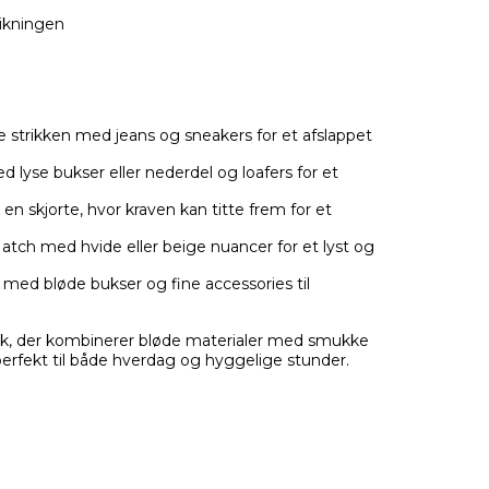
rikningen
e strikken med jeans og sneakers for et afslappet
lyse bukser eller nederdel og loafers for et
n skjorte, hvor kraven kan titte frem for et
tch med hvide eller beige nuancer for et lyst og
med bløde bukser og fine accessories til
ik, der kombinerer bløde materialer med smukke
 perfekt til både hverdag og hyggelige stunder.