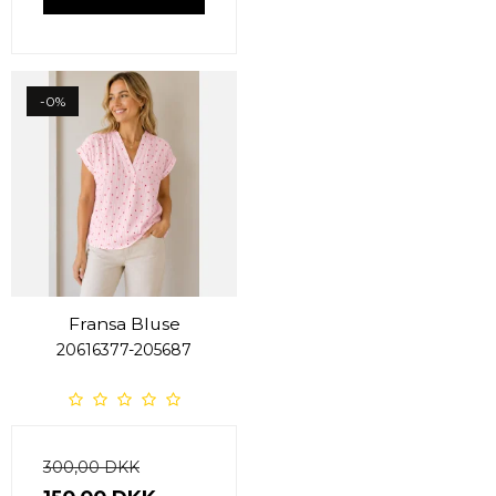
-0%
Fransa Bluse
20616377-205687
300,00 DKK