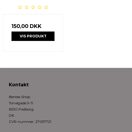
150,00 DKK
VIS PRODUKT
Kontakt
Bentes Shop
Torvegade 9-11
6330 Padborg
DK
CVR-nummer
:
27057721