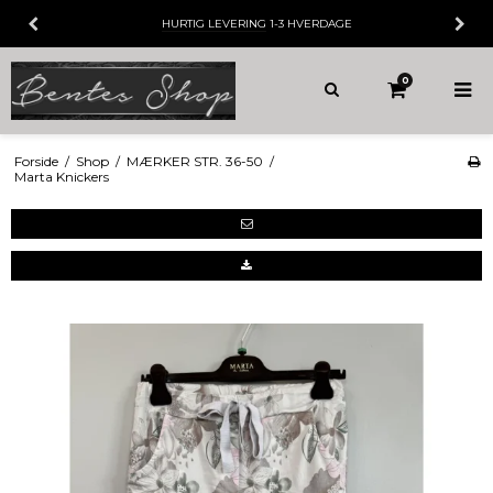
HURTIG LEVERING
1-3 HVERDAGE
0
Forside
/
Shop
/
MÆRKER STR. 36-50
/
Marta Knickers