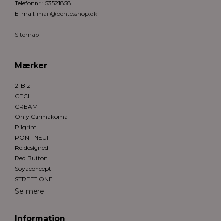
Telefonnr.
:
53521858
E-mail
:
mail@bentesshop.dk
Sitemap
Mærker
2-Biz
CECIL
CREAM
Only Carmakoma
Pilgrim
PONT NEUF
Re:designed
Red Button
Soyaconcept
STREET ONE
Se mere
Information