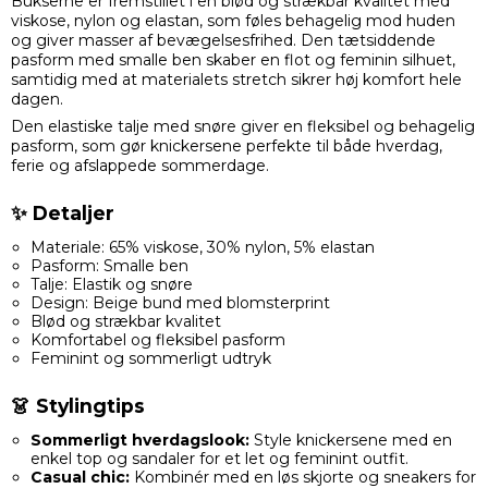
Bukserne er fremstillet i en blød og strækbar kvalitet med
viskose, nylon og elastan, som føles behagelig mod huden
og giver masser af bevægelsesfrihed. Den tætsiddende
pasform med smalle ben skaber en flot og feminin silhuet,
samtidig med at materialets stretch sikrer høj komfort hele
dagen.
Den elastiske talje med snøre giver en fleksibel og behagelig
pasform, som gør knickersene perfekte til både hverdag,
ferie og afslappede sommerdage.
✨ Detaljer
Materiale: 65% viskose, 30% nylon, 5% elastan
Pasform: Smalle ben
Talje: Elastik og snøre
Design: Beige bund med blomsterprint
Blød og strækbar kvalitet
Komfortabel og fleksibel pasform
Feminint og sommerligt udtryk
👗 Stylingtips
Sommerligt hverdagslook:
Style knickersene med en
enkel top og sandaler for et let og feminint outfit.
Casual chic:
Kombinér med en løs skjorte og sneakers for