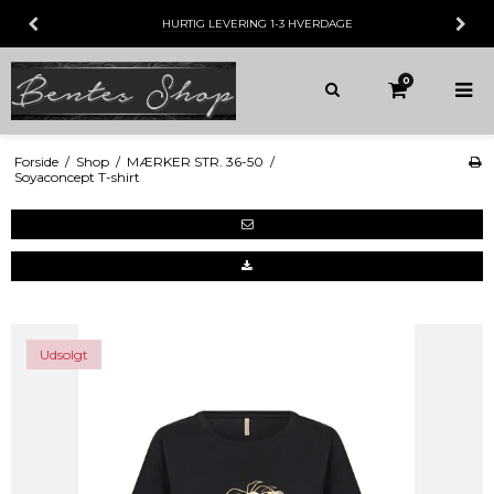
HURTIG LEVERING
1-3 HVERDAGE
0
Forside
/
Shop
/
MÆRKER STR. 36-50
/
Soyaconcept T-shirt
Udsolgt