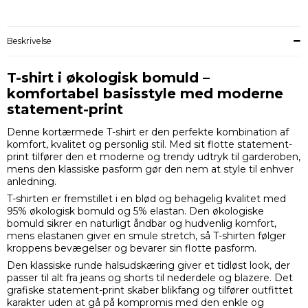
Beskrivelse
T-shirt i økologisk bomuld –
komfortabel basisstyle med moderne
statement-print
Denne kortærmede T-shirt er den perfekte kombination af
komfort, kvalitet og personlig stil. Med sit flotte statement-
print tilfører den et moderne og trendy udtryk til garderoben,
mens den klassiske pasform gør den nem at style til enhver
anledning.
T-shirten er fremstillet i en blød og behagelig kvalitet med
95% økologisk bomuld og 5% elastan. Den økologiske
bomuld sikrer en naturligt åndbar og hudvenlig komfort,
mens elastanen giver en smule stretch, så T-shirten følger
kroppens bevægelser og bevarer sin flotte pasform.
Den klassiske runde halsudskæring giver et tidløst look, der
passer til alt fra jeans og shorts til nederdele og blazere. Det
grafiske statement-print skaber blikfang og tilfører outfittet
karakter uden at gå på kompromis med den enkle og