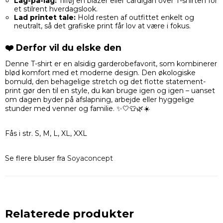
Lag-på-lag:
Tilføj en blazer eller cardigan over T-shirten for
et stilrent hverdagslook.
Lad printet tale:
Hold resten af outfittet enkelt og
neutralt, så det grafiske print får lov at være i fokus.
❤️ Derfor vil du elske den
Denne T-shirt er en alsidig garderobefavorit, som kombinerer
blød komfort med et moderne design. Den økologiske
bomuld, den behagelige stretch og det flotte statement-
print gør den til en style, du kan bruge igen og igen – uanset
om dagen byder på afslapning, arbejde eller hyggelige
stunder med venner og familie. ✨🤍👕🌿☀️
Fås i str. S, M, L, XL, XXL
Se flere bluser fra
Soyaconcept
Relaterede produkter