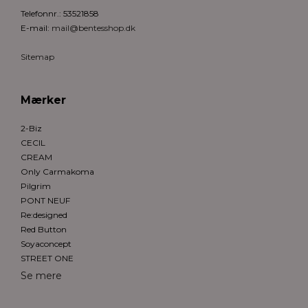
Telefonnr.
:
53521858
E-mail
:
mail@bentesshop.dk
Sitemap
Mærker
2-Biz
CECIL
CREAM
Only Carmakoma
Pilgrim
PONT NEUF
Re:designed
Red Button
Soyaconcept
STREET ONE
Se mere