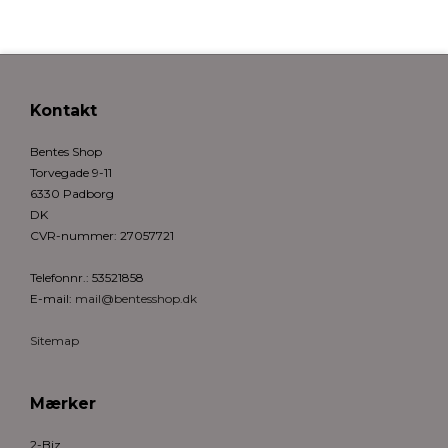
Kontakt
Bentes Shop
Torvegade 9-11
6330 Padborg
DK
CVR-nummer
:
27057721
Telefonnr.
:
53521858
E-mail
:
mail@bentesshop.dk
Sitemap
Mærker
2-Biz