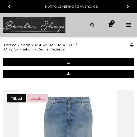
HURTIG LEVERING
1-3 HVERDAGE
0
Forside
/
Shop
/
MÆRKER STR. 42-60
/
Only Carmakoma Denim Nederdel
Tilbud
Udsolgt