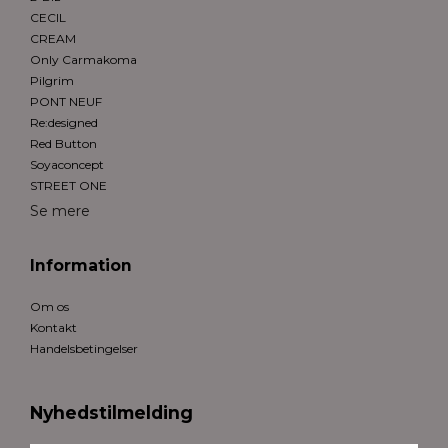
CECIL
CREAM
Only Carmakoma
Pilgrim
PONT NEUF
Re:designed
Red Button
Soyaconcept
STREET ONE
Se mere
Information
Om os
Kontakt
Handelsbetingelser
Nyhedstilmelding