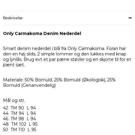
Beskrivelse
Only Carmakoma Denim Nederdel
Smart denim nederdel i blå fra Only Carmakoma. Foran har
den en høj slids, 2 simple lommer og den lukkes med knap
og lynlås. Brug evt et par pæne støvler og en skjorte til for et
pænt sæt.
Materiale: 50% Bomuld, 25% Bomuld (Økologisk), 25%
Bomuld (Genanvendelig)
Mål og str.
42 TM 90 L 94
44 TM 94 L 94
46 TM 98 L 94
48 TM 102 L 95
50 TM 110 L 95