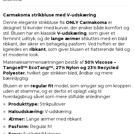
Carmakoma strikbluse med V-udskæring
Denne elegante strikbluse fra
ONLY Carmakoma
er
designet til kvinder med kurver, der ønsker både komfort og
stil. Blusen har en klassisk
V-udskæring
, som giver et
feminint udtryk, og de
lange ærmer
afsluttes med en blød
ribkant, der sikrer en behagelig pasform. Ved hoften er der
ligeledes en
ribkant
, som giver blusen et flatterende fald og
et moderne look.
Materialesammensætningen består af
50% Viscose –
Tangcell™ EcoTang™, 27% Nylon og 23% Recycled
Polyester
, hvilket gør strikken blød, åndbar og mere
bæredygtig.
Blusen er en
regular fit
model, som smyger sig om kroppen
uden at stramme, og er derfor et oplagt valg til
hverdagsbrug såvel som mere stilfulde anledninger.
Produkttype:
Strikpullover
Halsudskæring:
V-udskæring
Ærmer:
Lange ærmer med ribkant
Pasform:
Regular fit