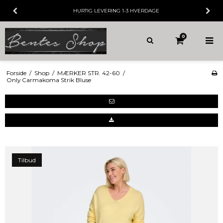
HURTIG LEVERING
1-3 HVERDAGE
0
Forside
/
Shop
/
MÆRKER STR. 42-60
/
Only Carmakoma Strik Bluse
Tilbud