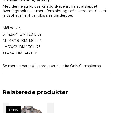
Farve:
Sunlight/Melange
Med denne strikbluse kan du skabe alt fra et afslappet
hverdagslook til et mere feminint og sofistikeret outfit – et
must-have i enhver plus size garderobe.
Mål og str.
S= 42/44 BM 120 L 69
M= 46/48 BM 130 L 71
L= 50/52 BM 136 L 73
XL= 54 BM 148 L 75
Se mere smart tøj i store størrelser fra
Only Carmakoma
Relaterede produkter
Nyhed