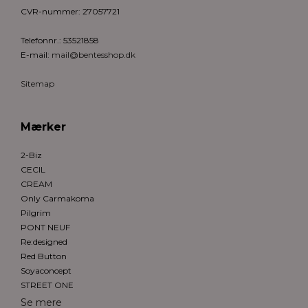
CVR-nummer
:
27057721
Telefonnr.
:
53521858
E-mail
:
mail@bentesshop.dk
Sitemap
Mærker
2-Biz
CECIL
CREAM
Only Carmakoma
Pilgrim
PONT NEUF
Re:designed
Red Button
Soyaconcept
STREET ONE
Se mere